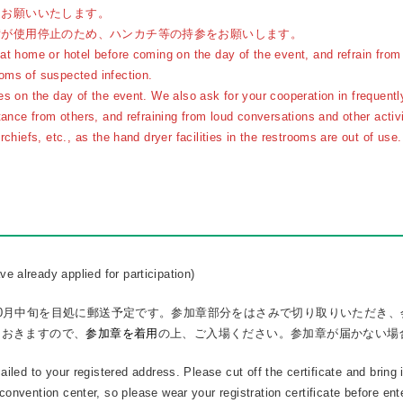
をお願いいたします。
備が使用停止のため、ハンカチ等の持参をお願いします。
at home or hotel before coming on the day of the event, and refrain from
oms of suspected infection.
es on the day of the event. We also ask for your cooperation in frequentl
tance from others, and refraining from loud conversations and other activit
chiefs, etc., as the hand dryer facilities in the restrooms are out of use.
e already applied for participation)
0月中旬を目処に郵送予定です。参加章部分をはさみで切り取りいただき、
参加章を着用
ておきますので、
の上、ご入場ください。参加章が届かない場
 mailed to your registered address. Please cut off the certificate and brin
 convention center, so please wear your registration certificate before ent