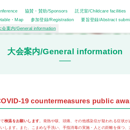
ference
協賛・賛助/Sponsors
託児室/Childcare facilities
ble・Map
参加登録/Registration
要旨登録/Abstract submi
会案内/General information
大会案内/General information
-19 countermeasures public awar
ルで
検温をお願いします
。発熱や咳、頭痛、その他感染症が疑われる症状が
願いします。また、こまめな手洗い、手指消毒の実施・人との距離を保つ、