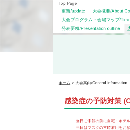
Top Page
更新/update
大会概要/About Con
大会プログラム・会場マップ/Timeta
発表要領/Presentation outline
大
ホーム
大会案内/General information
感染症の予防対策 (COVID
当日ご来館の前に自宅・ホテ
当日はマスクの常時着用をお